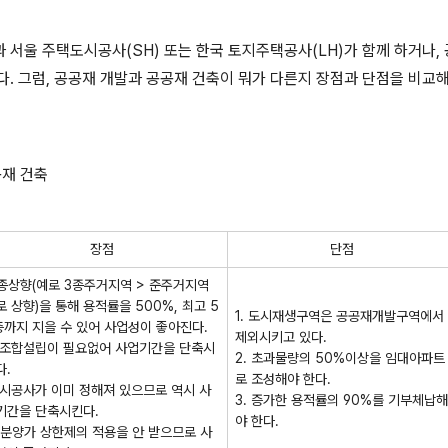
 서울 주택도시공사(SH) 또는 한국 토지주택공사(LH)가 함께 하거나,
다. 그럼, 공공재 개발과 공공재 건축이 뭐가 다른지 장점과 단점을 비교
공재 건축
장점
단점
. 종상향(예로 3종주거지역 > 준주거지역
로 상향)을 통해 용적률을 500%, 최고 5
1. 도시재생구역은 공공재개발구역에서
층까지 지을 수 있어 사업성이 좋아진다.
제외시키고 있다.
. 조합설립이 필요없어 사업기간을 단축시
2. 초과물량의 50%이상을 임대아파트
다.
로 조성해야 한다.
. 시공사가 이미 정해져 있으므로 역시 사
3. 증가한 용적률의 90%를 기부체납해
기간을 단축시킨다.
야 한다.
. 분양가 상한제의 적용을 안 받으므로 사