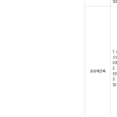
업
1
으
0
2
공공재건축
킨
3
업