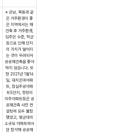
※ 강남, 목동과 같
은 거주환경이 좋
은 지역에서는 재
건축 후 거주환경,
입주민 수준, 학군
등으로 인해 단지
의 가치가 떨어지
는 것이 우려되어
공공재건축을 좋아
하지 않습니다. 또
한 2021년 1월16
일, 대치은마아파
트, 잠실주공아파
트5단지, 청량리
미주아파트등은 공
공재건축 사전 컨
설팅에 모두 불참
했었고, 몇군데의
소규모 아파트에서
만 참석해 공공재