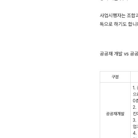
사업시행자는 조합과
독으로 하기도 합니
공공재 개발 vs 공
구분
1
으
0
2
공공재개발
킨
3
업
4