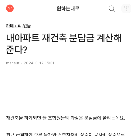
검색하기
원하는대로
티스토리
카테고리 없음
내아파트 재건축 분담금 계산해
준다?
mansur
2024. 3. 17. 15:31
재건축을 하게되면 늘 조합원들의 과심은 분담금에 쏠리는데요.
최근 급격하게 오른 물가와 건축자재비 상승이 공사비 상승으로