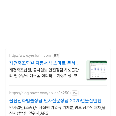
http://www.yesform.com
광고
재건축조합원 자동서식 스마트 문서 완
성
재건축조합원, 공사일보 안전점검 하도급관
리 필수양식 예스폼 에디터로 자동작성! 모바
일에서도 가능
https://blog.naver.com/dollee36250
광고
울산전화법률상담 민사전문상담 2020년울산반천산
업단지승소
민사일반(소송),민사집행,가압류,가처분,명도,상가임대차,울
산지방법원 앞위치,ARS