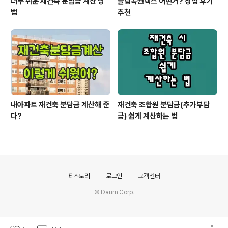
너무 쉬운 재건축 분담금 계산 방
슬림쏙씬덱스 어떤거? 장점 후기
법
추천
내아파트 재건축 분담금 계산해 준
재건축 조합원 분담금(추가부담
다?
금) 쉽게 계산하는 법
의안내
티스토리
로그인
고객센터
© Daum Corp.