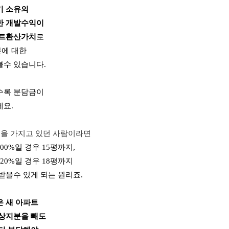
기 소유의
한 개발수익이
파트환산가치
로
에 대한
볼수 있습니다.
수록 분담금이
데요.
평을 가지고 있던 사람이라면
0%일 경우 15평까지,
20%일 경우 18평까지
받을수 있게 되는 원리죠.
 새 아파트
무상지분을 빼도