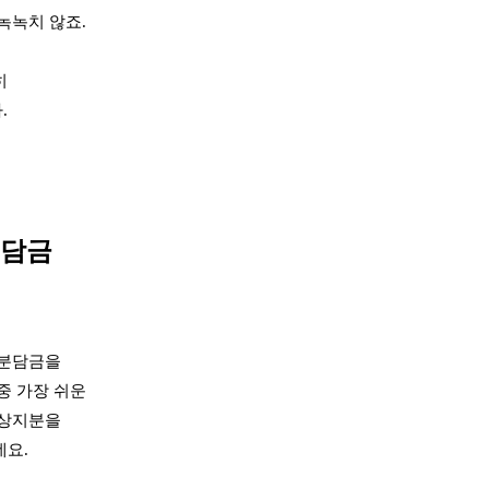
녹녹치 않죠.
히
.
분담금
 분담금을
중 가장 쉬운
무상지분을
데요.