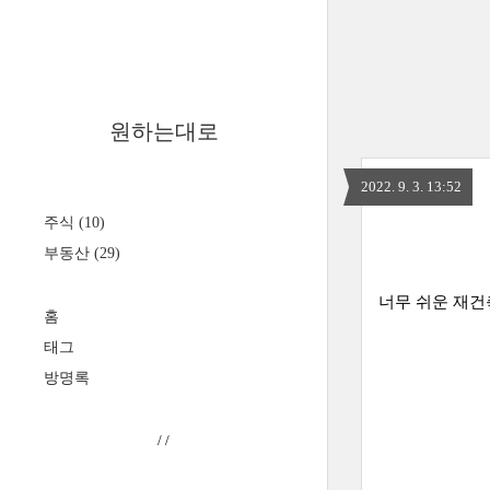
원하는대로
2022. 9. 3. 13:52
주식
(10)
부동산
(29)
너무 쉬운 재건
홈
태그
방명록
/
/