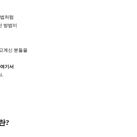
방법처럼
한 방법이
하고계신 분들을
여기서
.
란?