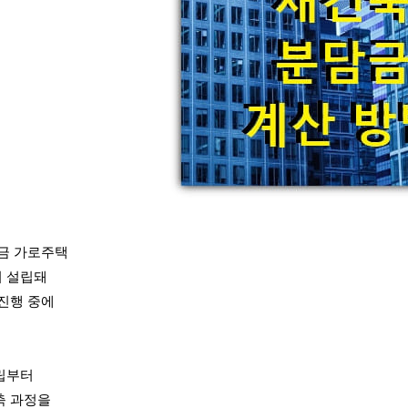
금 가로주택
 설립돼
진행 중에
립부터
축 과정을