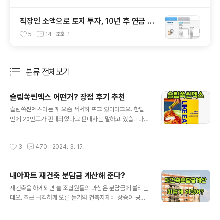
직장인 소액으로 토지 투자, 10년 후 연금 매
년 1억 만드는 법
5
14
조회
1
분류 전체보기
주요 글 목록
슬림쏙씬덱스 어떤거? 장점 후기 추천
글 내용
슬림쏙씬덱스라는 게 요즘 서서히 뜨고 있더라고요. 한달
만에 20만포가 판매되었다고 판매사는 말하고 있습니다.
그래서, 제품 설명서와 후기들을 단숨에 읽어버렸네요. 너
무 신기해서였죠! 이게 다 무슨 얘긴지 아래에서 자세히 알
작성시간
3
470
2024. 3. 17.
려드리겠습니다. 슬림쏙씬덱스 뭐지? 슬림쏙씬덱스는 라
이크잍(LIKE EAT)브랜드가 만든 체지방 축적 억제로 다이
어트에 도움을 주는 가공품입니다. 다이어터들에게 체지방
내아파트 재건축 분담금 계산해 준다?
증가 걱정으로 먹고싶은 것을 못 먹는 고민을 덜어줄수 있
글 내용
는 제품으로, 공식 명칭은 슬림쏙씬덱스(Slim ssoxyn-d
재건축을 하게되면 늘 조합원들의 과심은 분담금에 쏠리는
ex)3000 입니다. 이것을 먹으면 먹고싶은 것을 즐길수 있
데요. 최근 급격하게 오른 물가와 건축자재비 상승이 공사
다고 해서 제품 슬로건도 'Just Eat It, Like Eat' 즉 '그냥
비 상승으로 이어져 재건축을 하는 조합원들의 걱정이 그
이것을 먹고 먹고싶은 것을 즐기세요' 인거 같네요! 슬림쏙
어느때보다도 커지고 있습니다. 하지만 분담금을 줄이기