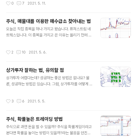
작성시간
0
7
2021. 5. 11.
집들이 너무 허름해..
움직임이 클 때 길어진다. 2. 캔들은 움직임이 작을 때 짧아
진다. 3. 캔들이 필연적으로 파동을 보인다. 4. 파동의 종류
5. 파동의 크기 캔들의 흐름속에서 매수 포인트 잡는 법 1.
주식, 매물대를 이용한 매수급소 찾아내는 법
단양봉 매수 법 2. 이전 양봉 저점 매수 법 3. 파동 매수 법
글 내용
맺는말 오늘은 늘 제가 주식에 대해 생각해 왔던 일 중의 하
오늘은 직접 종목을 하나 가지고 왔습니다. 퓨쳐스트림 네
나인 차트 속의 캔들을 읽는 법에 대해 이야기해 보도록 하
트웍스입니다. 이 종목을 가지고 온 이유는 올리기 전에 신
겠습니다. 캔들이란 쉽게 보면 아주 단순한 것 같지만, 그
호를 미리 주었던 그런 종목이기 때문입니다. 자, 그럼, 차
모양, 길이, 몸통의 길이, 꼬리의 길이, 윗..
트를 보면서 차근 차근히 이야기를 이어 나가도록 하겠습
작성시간
2
10
2021. 5. 6.
니다. 관심종목 편입시기 주식은 시작점을 항상 대량 거래
량 터지면서 장대양봉을 만들기 시작한 지점부터 관찰 대
상이 되어야 합니다. 왜냐하면 그러한 주식에 주포들이 본
상가투자 잘하는 법, 유의할 점
격적으로 작업을 시작했다고 볼 수 있으니까요.... 위의 그
글 내용
림에서 보면 대량거래량이 먼저 한번 터졌습니다. 이전 거
상가투자 어렵다는데? 성공하는 좋은 방법은 없나요? 물
래량 고점보다 최소한 5배 이상의 거래량을 보이면서 말이
론, 성공하는 방법은 있습니다. 그럼, 상가투자를 어떻게 하
죠. 이때까지는 관찰의 대상으로 관심종목에 편입시켜 놓
면 잘하는지와 유의할 점은 무엇인지 알아보겠습니다. 요
으시는 정도로 보시다가, 두 번째 거래량이 또 이전 고점 거
즘은 LTV(주택담보대출비율), DSR(총부채 원리금 상환비
작성시간
3
6
2021. 5. 5.
래량을 갱신하면서 터졌죠. 바로 이 지점..
율) 등 대출규제로 인해 주택투자가 예전과 달리 많이 어려
워졌습니다. 따라서, 그 대안으로 상가 투자가 부상하고 있
는 것도 자연스러운 현상이라고 하겠습니다. 상가 투자가
주식, 확률높은 트레이딩 방법
얼마나 어려우면 토지투자보다도 어렵다고 하는 것일까
글 내용
요? 예, 그만큼 많은 변수들이 도사리고 있기 때문이죠. 변
주식으로 과연 돈을 벌 수 있을까? 주식을 확률게임이라고
수 중 가장 큰 변수는 역시 공실의 위험이죠. 그럼, 이 어려
본다면 확률을 높이는 방법이 있을까?라는 물음을 던진다