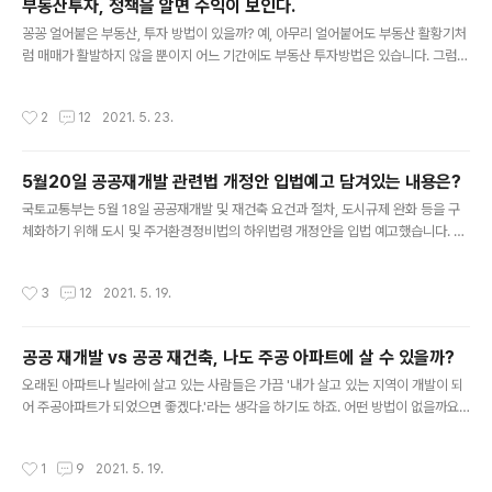
부동산투자, 정책을 알면 수익이 보인다.
맞는 것 같고 저 얘기도 맞는 것 같을 때도 많이 있습니다. 주식과 관련된 유튜버들 중
글 내용
에 제가 즐겨 시청했던 사이..
꽁꽁 얼어붙은 부동산, 투자 방법이 있을까? 예, 아무리 얼어붙어도 부동산 활황기처
럼 매매가 활발하지 않을 뿐이지 어느 기간에도 부동산 투자방법은 있습니다. 그럼,
지금 현재의 가능한 부동산 투자방법은 어떤 것인지 알아보겠습니다. = 목 차 = 1. 부
동산가격의 흐름 2. 부동산 규제정책 3. 부동산정책의 변화 4. 공공재개발의 진행 절
작성시간
2
12
2021. 5. 23.
차 및 투자방법 5. 가로주택정비사업의 진행절차 및 투자방법 6. 맺는말 부동산가격
의 흐름 예로부터 돈좀 있다고 하면 부동산과 연관이 없는 경우가 거의 없었고, 부동
산에 투자한 사람들은 대부분 돈 좀 벌었다는 얘기를 많이 듣곤 하죠. 과거부터 돌이
5월20일 공공재개발 관련법 개정안 입법예고 담겨있는 내용은?
켜 보면 부동산 가격 참 많이 올랐다는 사실엔 모두가 공감할 겁니다. 그런데, 여러 가
글 내용
지 재화들 중에 부동산 가격만 올랐을까요?..
국토교통부는 5월 18일 공공재개발 및 재건축 요건과 절차, 도시규제 완화 등을 구
체화하기 위해 도시 및 주거환경정비법의 하위법령 개정안을 입법 예고했습니다. 요
즘 뜨고 있는 공공재개발의 요건은 무엇일까요? 그 내용을 한번 살펴보겠습니다. 필
자는 지난 회에 공공재개발에 대해 포스팅한 적이 있습니다. 전반적으로 직접 살고
작성시간
3
12
2021. 5. 19.
있는 사람들에겐 주거환경을 개선할 수 있는 좋은 기회이긴 하나, 투자로서의 아주
좋은 투자대상은 아닌 듯하였습니다. 하지만, 이번에 국토교통부가 개정안을 입법 예
고하는 내용을 한번 더 세밀히 따져보고 투자 수익성이 있는지 알아보겠습니다. 국토
공공 재개발 vs 공공 재건축, 나도 주공 아파트에 살 수 있을까?
교통부는 2021년 5월 20일부터 2021년 6월 8일까지 40일 간 도시 및 주거환경
글 내용
정비법의 하위법령 개정안을 입법 예고하여 많은 시민들에게 알려..
오래된 아파트나 빌라에 살고 있는 사람들은 가끔 '내가 살고 있는 지역이 개발이 되
어 주공아파트가 되었으면 좋겠다.'라는 생각을 하기도 하죠. 어떤 방법이 없을까요?
예, 공공 재개발 구역으로 선정되거나 가로주택정비사업으로 가능합니다. 그럼, 오늘
은 공공부문에서 재개발에 참여하는 공공재 개발과 공공재 건축에 대해 알아보겠습
작성시간
1
9
2021. 5. 19.
니다. = 목 차 = 1. 왜 생겼을까? 2. 공공재개발, 공공재 건축이란? 3. 특징 4. 공공재