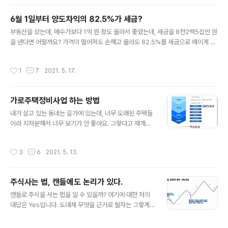
개발 vs 공공재 건축 5. 맺는말 왜 생겼을까? 정부는 최근 몇 년 동안 부동산 시장의
안정화를 위해 주택대출 담보 상한제 등 각종 규제정책을 펴 왔습니다. 따라서 재개
6월 1일부터 양도차익의 82.5%가 세금?
발 재건축하는 곳은 당연히 보기 힘들어졌죠. 정부는 또 단기 투기를 막고 한 사랍이
글 내용
집을 많이 보유하는 것을 막아 그 ..
부동산을 샀는데, 매수가보다 1억 원 정도 올라서 좋았는데, 세금을 8천2백5십만 원
을 낸다면 어떨까요? 가격이 떨어져도 손해고 올라도 82.5%를 세금으로 떼이게 됩
니다. 오늘은 곧 6월부터 시행되는 중과된 양도세(양도소득세) 및 종부세(종합부동
산세)에 대해 알아보겠습니다. = 목 차 = 1. 서론 2. 바뀐 규정 3. 82.5%까지 세금이
작성시간
1
7
2021. 5. 17.
나오는 이유 4. 맺음말 서론 부동산 투자자 및 소유자들이 가장 예민하게 생각하는
부분이 있다면 부동산의 가격과 세금일 것입니다. 잘 아시다시피 현 정부가 들어서면
서부터 부동산 규제의 행보가 지속되고 있는 가운데, 올 6월부터 시행되는 또 하나의
가로주택정비사업 하는 방법
강력한 부동산 규제가 있습니다. 바로 양도세와 종부세를 대폭 인상하는 세제를 통한
글 내용
규제가 그것입니다. 양도세는 부동산을 ..
내가 살고 있는 동네는 길가에 있는데, 너무 오래된 주택들
이라 지저분해서 너무 보기가 안 좋아요. 그렇다고 재개발
이나 재건축 계획도 없고... 뭐, 좋은 방법이 없나요? 예, 가
로주택정비사업이란 것이 있습니다. 어떻게 진행하냐고
작성시간
3
6
2021. 5. 13.
요? 자, 지금부터 알아보겠습니다. = 목 차 = 1. 도로변 재
개발 안되는 낡은 집들 해결방법은 없을까? 2. 해답은 가로
주택정비사업에 있다 - 건축용적률 심의기준 완화 - 조합
주식사는 법, 캔들에도 논리가 있다.
설립요건 - 사업허가요건 - 진행절차 - 장단점 - 분담금 계
글 내용
산방법 3. 맺음말 ■ 도로변 재개발 안 되는 낡은 집들 해결
캔들로 주식을 사는 법을 알 수 있을까? 여기에 대한 저의
방법은 없을까? 동네의 도로 옆에 낡은 주택들이 늘어져 있
대답은 Yes입니다. 도대체 무엇을 근거로 필자는 그렇게
으면 보기가 매우 안 좋죠? 그래서 정부에서 도시재생사업
말할 수 있을까요? 예, 지금부터 그 이유를 하나씩 이야기
의 일환으로 가로주택정비사업이란 것을 만들었죠. 동네
해 보겠습니다. = 목 차 = 캔들의 일반적인 특성 1. 캔들은