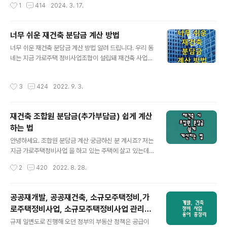
작성시간
1
414
2024. 3. 17.
씬덱스는..
위해 조합원 스스로 할수 있는 일은 오로지 예산에 맞춰 분
양신청 평수를 줄이는 것밖에 없는데요. 문제는 분담금이
대략적으로 어느정도인지 알아야 자금사정을 감안해 분양
너무 쉬운 재건축 분담금 계산 방법
평수를 줄이거나 늘릴수 있습니다. 분담금을 계산하는 공
글 내용
식이 인터넷을 검색해보면 여기저기 많이 나와있긴 하지만
너무 쉬운 재건축 분담금 계산 방법 알려 드립니다. 우리 동
부동산용어들로 채워진 계산식이란게 일반인들에겐 여전
네는 지금 가로주택 정비사업조합이 설립돼 재건축 사업을
히 너무 어렵기만 합니다. 그래서 저는 부동산 지식이 전무
진행 중에 있는데요. 덕분에 조합설립부터 준공까지 재건
한 사람도 쉽게 분담금을 계산할수 있는 방법이 없나 고민
축 과정을 현장감 있게 지켜보며 각종 궁금증을 알아가고
작성시간
3
424
2022. 9. 3.
하던 중 나름 쉬운 방법을 찾아냈고요. 분담금 계산에 어
있습니다. 재건축 중에 조합원들이 가장 궁금해하는 것 중
려..
에 하나가 바로 분담금일텐데요. 저도 여러가지 방법을 찾
아봤지만 그렇게 쉽지만은 않더라고요. 결국 가장 쉬운 방
재건축 조합원 분담금(추가부담금) 쉽게 계산
법을 찾았는데 그것은 바로 무상지분율을 이용한 방법 이
하는 법
었는데요. 알고 보니 이 방법처럼 단순하고 간편한 방법이
글 내용
없었어요. 같은 고민을 하고계신 분들을 위해 그 방법을 지
안녕하세요. 조합원 분담금 계산 궁금하신 분 계시죠? 저는
금 여기서 소개해 드립니다. 재건축 분담금이란? 재건축을
지금 가로주택정비사업 을 하고 있는 주택에 살고 있는데
하게 되면 새 아파트가격은 건축 전의 옛날 아파트 또는 주
요. 마침, 저도 궁금한 점도 많고 주변에 궁금해하시고 답담
작성시간
2
420
2022. 8. 28.
택보다 높아지게 되는데요. 재건축 후 수..
해 하시는 분들이 많은거 같아 조사하는 김에 포스팅하기
로 했어요. 같은 고민을 가지고 계신분 들께 이 글이 도움이
되었으면 좋겠습니다. 아파트를 새로 건축하게 되면 헌 아
공공재개발, 공공재건축, 소규모주택정비,가
파트에 살던 조합원들은 추가로 부담해야 할 분담금 또는
로주택정비사업, 소규모주택정비사업 관리지
추가부담금 이 얼마나 나올지가 제일 궁금한데요. 인터넷
글 내용
역, 선도사업 후보지 용어 총정리
에서 분담금 계산 방법을 찾아보면 봐도 봐도 너무 어렵지
규제 일변도로 진행해 오던 정부의 부동산 정책은 공급이