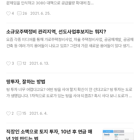
않았나요? 그래서 가장 쉽게 설명하는 방법은 없나 생각한
문제임을 인식하고 3080 대책으로 공급물량 확대에 집중
끝에 용어를 알기 쉽게 재해석 (?)하여 풀어서 써 봤는데,
하기 시작했어요. 또한 오세훈 서울시장이 새로이 서울시
작성시간
4
26
2021. 6. 25.
도움이 되셨으면 좋겠어요. 조합원 분담금은 무엇이고 왜
살림살이를 맡은 이후 부동산 공급정책은 급물살을 타기
내야 하나? 조합원 분담금이란 ..
시작했죠. 한편 시중에는 부동산 공급이 소규모 주택정비
부터 시작되면서 많은 용어들이 흘러 나오고 있어요. 그 용
소규모주택정비 관리지역, 선도사업후보지는 뭐지?
어들이 너무 많고 요약 정리하는 매체가 없다 보니 많이들
글 내용
요즘 각종 미디어를 통해 가로주택정비사업, 자율 주택정비사업, 공공재개발, 공공재
혼란스러워하고 있는 것도 사실입니다. 그래서, 이번엔 용
건축 등 여러 가지 용어들이 나오고 있죠? 그런데 가끔 새로운 용어들이 많다 생기다
어들을 제대로 이해하고 구분할 수 있도록 용어정리총괄편
보니 이것이 소규모주택정비사업에 해당되는 것인지, 아니면 공공재개발에 해당되
을 꾸며 봤어요. 공공재개발 정부 주도로 하는 재개발이죠.
는 것인지 혼동되는 경우가 있죠? 그래서, 이러한 불편을 덜어보고자 용어들을 총정
다시 말해, 한국주택도시공사(LH), 서울주택도시공사(SH
작성시간
3
12
2021. 6. 13.
리해봤습니다. ■ 목 차 ■ 1. 공공재개발 2. 공공재건축 3. 소규모주택정비사업 4.
공사) 등 공공이 정비사업에 참여해 추진하는 재개발 사업
소규모주택정비 관리지역 5. 소규모주택정비 관리지역에 포함 안돼도 사업할 수 있
이에요. 이 공공재개발이 기존의 민간재개발과..
나? 6. 맺는말 공공재개발 공공재개발은 LH(한국 주택도시공사)나 SH(서울 주택도
땅투자, 잘하는 방법
시공사) 같은 공공이 정비사업에 참여하여 재개발을 하는 것을 말합니다. 공공재개발
글 내용
지역으로 선정되면 '주택공급활성화지구'로 지정되어 용적률 ..
땅 투자 너무 어렵다고요? 어떤 땅을 사야 할지 확신이 안 선다고요? 땅 투자는 도로
가 생명입니다. 1차적으로 도로가 있는 땅을 사야 되겠죠? 혹시 사다 보니 도로가 없
는 땅을 샀다고요? 지금부터 그 해결방법을 찾아가 보도록 하겠습니다. = 목 차 = 1.
토지투자 하기 전에 알아두어야 할 기초사항 2. 땅의 생명은 도로다 3. 도로 확보는
작성시간
2
15
2021. 6. 4.
이렇게 하자 4. 좋은 땅이 되는 조건 5. 맺는말 토지투자를 하기 전에 알아두어야 할
기초사항 땅 투자를 하기에 앞서 기본적으로 알아둬야 할 사항들이 있어요. 기초서류
를 알아야 해요 1. 지적도와 축척 땅 투자를 하기 위해선 먼저 지번과 지도만으로 땅
직장인 소액으로 토지 투자, 10년 후 연금 매
을 찾는 능력을 갖추어야 해요. 또, 지적도를 보고 실제 토지와 서류상 토지(축척된
년 1억 만드는 법
지적도)를 비교해낼 수 있어야 하..