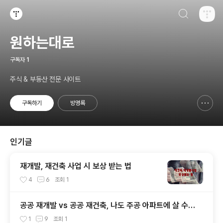
검색하기
티스토리
원하는대로
구독자
1
주식 & 부동산 전문 사이트
구독하기
방명록
신고하기 레이어
열기
인기글
재개발, 재건축 사업 시 보상 받는 법
4
6
조회
1
공공 재개발 vs 공공 재건축, 나도 주공 아파트에 살 수
있을까?
1
9
조회
1