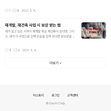
운 상가투자는 하면 안 되는 것 아닌가요? 그렇지는 않습니
면 저는 '예'라고 답합니다. 왜, 무슨 근거로 이런 생각을 할
다. 여러 가지 변수들이 있지만, 충분히 이 변수들을 피해
까요? 자, 지금부터 그 이유를 찾아가겠습니다. = 목 차 =
작성시간
1
8
2021. 5. 5.
잘 사기만 한다면 상가투자처럼 ..
1. 캔들로 따져보기 2. 거래량으로 따져보기 3. 중요한 가
격지지로 따져보기 4. 차트로 본 종목의 종합적인 해석 5.
맺는말 차트를 하나 가져왔습니다. 며칠 전부터 무심코 거
재개발, 재건축 사업 시 보상 받는 법
론한 종목인데 제가 설명하기 좋게 움직임을 보여 주네요.
글 내용
대부분의 차트가 그렇듯 하염없이 하락하던(이평선을 보시
내가 살고 있는 지역이 재개발 혹은 재건축이 된다면, 그리
면 알 수 있음) 주가가 하락을 멈추고 7~8개월(아래 차트
고, 내가 이 사업으로 인해 손실을 입게 된다면 보상받을 수
에서 한 마디가 한 달을 나타냄) 횡보하면서 바닥을 만들었
있을까? 예, 있습니다. 해당 재개발로 인해 손실을 입게 되
습니다. 바닥을 다지면서 이평선도 수렴하는 모습이네요.
는 경우 보상을 받는 방법에 대해 알아보겠습니다. = 목 차
작성시간
4
6
2021. 5. 4.
원래 장기간 횡보..
= 1. 재건축의 경우 보상 - 사업에 동의할 경우 - 사업에 동
의하지 않을 경우 2. 재개발의 경우 보상 - 주거이전비 - 이
주정착비 - 이사비 - 영업보상비 3. 맺는말 재건축이나 재
더보기
개발을 할 때는 정비사업으로 인해 손해를 보는 사람들이
생기게 마련입니다. 따라서, 이렇게 손해를 보는 사람들이
궁금해하실 것 같은 사업의 종류별, 보상의 유형별 손실에
대해 보상받는 방법에 대해 총정리를 해 드리겠습니다. 재
건축의 경우 보상 재건축사업은 주변의 기반시설이 잘 갖
춰져 있는..
의안내
티스토리
로그인
고객센터
© Daum Corp.