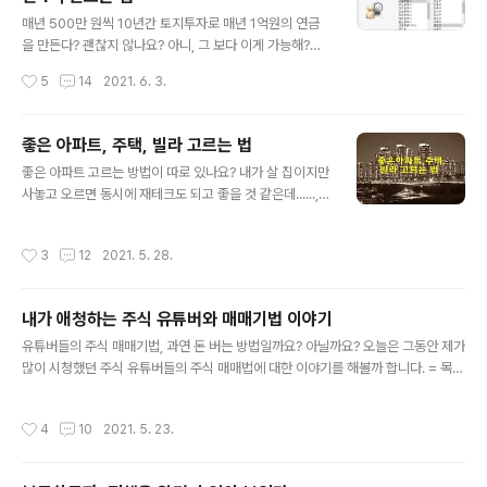
글 내용
매년 500만 원씩 10년간 토지투자로 매년 1억원의 연금
을 만든다? 괜찮지 않나요? 아니, 그 보다 이게 가능해?라
는 의문이 먼저 드실 겁니다. 예, 가능하답니다. 어떻게 가
작성시간
5
14
2021. 6. 3.
능한지 지금부터 저를 따라가 보시죠. = 목 차 = 1. 들어가
며 2. 어떻게 해야 하는가? 3. 이 방법이 성공할 수밖에 없
는 이유 4. 어떤 땅을 사야 하는가? 5. 이 투자법의 장단점
좋은 아파트, 주택, 빌라 고르는 법
6. 주의해야 할 점 7. 맺는말 들어가며 먼저, 이 투자법은 필
글 내용
좋은 아파트 고르는 방법이 따로 있나요? 내가 살 집이지만
자도 아직 경험해 보지 못한 투자법으로서 '김원철 저/ 부동
사놓고 오르면 동시에 재테크도 되고 좋을 것 같은데......,
산투자의 정석'을 읽고 쓰는 리뷰 성에 가까운 글임을 먼저
전문가도 아닌 나도 좋은 아파트를 고를 수 있을까? 예, 있
알려드립니다. 이 책이 나온 지 약 14년이 경과했지만, 기
습니다. 지금부터 저와 함께 그 방법을 알아보도록 하죠! =
본적인 원리만큼은 현재 시점에 적용해도 전혀 문제가 없
작성시간
3
12
2021. 5. 28.
목 차 = 1. 서론 2. 좋은 아파트 고르는 법 3. 좋은 주택 고
는 내용이라 생각되어 소개하게 되었고요. 또, 이것이..
르는 법 4. 좋은 빌라 고르는 법 5. 맺는 말 옛날에 우리는
집 하면 떠 오르는 게 볏짚을 엮어서 만든 초가집이나, 기와
내가 애청하는 주식 유튜버와 매매기법 이야기
를 얹어서 만든 기와집, 또 비나 눈이 잘 흘러내리도록 올록
글 내용
볼록한 함석으로 만든 함석집 등을 연상했었지요. 그런데,
유튜버들의 주식 매매기법, 과연 돈 버는 방법일까요? 아닐까요? 오늘은 그동안 제가
언제부턴가 우리는 집 하면 떠오른 게 '아파트'가 된 지 벌
많이 시청했던 주식 유튜버들의 주식 매매법에 대한 이야기를 해볼까 합니다. = 목
써 꽤 오래되었죠? 필자가 기억하기로는 불과 40년 전까
차 = 1. 서론 2. 창원개미 3. JJ리더 4. 세력사냥꾼 5. 트레이더 K 6. 맺는말 서론 주
지만 해도 아파트가 그리 많지 않았습니다. 하지..
식 매매하시는 분들은 요즘 유튜브가 많아서 아마 시청하시는 분들 또한 많은 걸로
작성시간
4
10
2021. 5. 23.
알고 있습니다. 그런데, 유튜브도 보면 그 매매기법이 상식적이고 논리적인 사고로
볼 때 수긍되는 부분도 있지만, 그저 그런 검증되지 않은 방법들도 많은 것도 사실입
니다. 또, 사실 기법이 괜찮다고 하더라도 주식이란 게 100% 가 없다 보니 이 얘기도